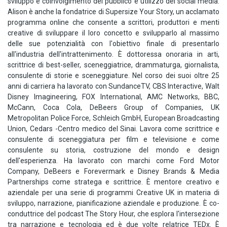
sviluppo e coinvolgimento del pubblico e utilizzo dei social media.
Alison è anche la fondatrice di Supersize Your Story, un acclamato
programma online che consente a scrittori, produttori e menti
creative di sviluppare il loro concetto e svilupparlo al massimo
delle sue potenzialità con l'obiettivo finale di presentarlo
all'industria dell'intrattenimento. È dottoressa onoraria in arti,
scrittrice di best-seller, sceneggiatrice, drammaturga, giornalista,
consulente di storie e sceneggiature. Nel corso dei suoi oltre 25
anni di carriera ha lavorato con SundanceTV, CBS Interactive, Walt
Disney Imagineering, FOX International, AMC Networks, BBC,
McCann, Coca Cola, DeBeers Group of Companies, UK
Metropolitan Police Force, Schleich GmbH, European Broadcasting
Union, Cedars -Centro medico del Sinai. Lavora come scrittrice e
consulente di sceneggiatura per film e televisione e come
consulente su storia, costruzione del mondo e design
dell'esperienza. Ha lavorato con marchi come Ford Motor
Company, DeBeers e Forevermark e Disney Brands & Media
Partnerships come stratega e scrittrice. È mentore creativo e
aziendale per una serie di programmi Creative UK in materia di
sviluppo, narrazione, pianificazione aziendale e produzione. È co-
conduttrice del podcast The Story Hour, che esplora l'intersezione
tra narrazione e tecnologia ed è due volte relatrice TEDx. È